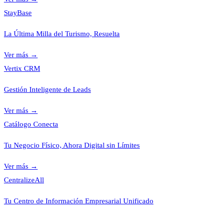
StayBase
La Última Milla del Turismo, Resuelta
Ver más
→
Vertix CRM
Gestión Inteligente de Leads
Ver más
→
Catálogo Conecta
Tu Negocio Físico, Ahora Digital sin Límites
Ver más
→
CentralizeAll
Tu Centro de Información Empresarial Unificado