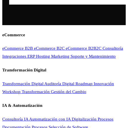
eCommerce
eCommerce B2B
eCommerce B2C
eCommerce B2B2C
Consultoría
Integraciones ERP
Hosting
Marketing
Soporte y Mantenimiento
Transformación Digital
Transformación Digital
Auditoría Digital
Roadmap Innovación
Workshop Transformación
Gestión del Cambio
IA & Automatización
Consultoría IA
Automatización con IA
Digitalización Procesos
Documentación Procesos
Selección de Software