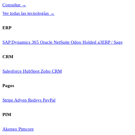
Consultar
→
Ver todas las tecnologías
→
ERP
SAP
Dynamics 365
Oracle NetSuite
Odoo
Holded
a3ERP / Sage
CRM
Salesforce
HubSpot
Zoho CRM
Pagos
Stripe
Adyen
Redsys
PayPal
PIM
Akeneo
Pimcore