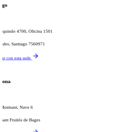
ago
oquindo 4700, Oficina 1501
ndes, Santiago 7560971
tar con esta sede
lona
a
 Montsant, Nave 6
Sant Fruitós de Bages