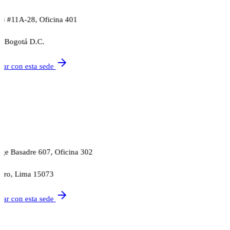
93 #11A-28, Oficina 401
 Bogotá D.C.
tar con esta sede
rge Basadre 607, Oficina 302
idro, Lima 15073
tar con esta sede