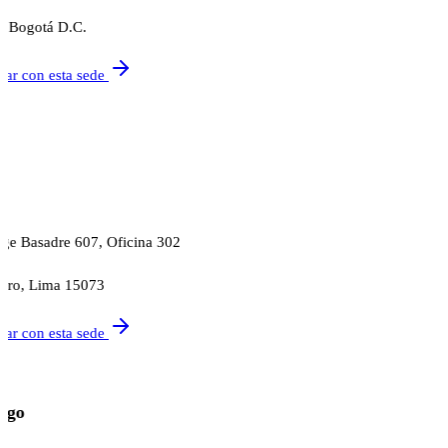
 Bogotá D.C.
tar con esta sede
rge Basadre 607, Oficina 302
idro, Lima 15073
tar con esta sede
ago