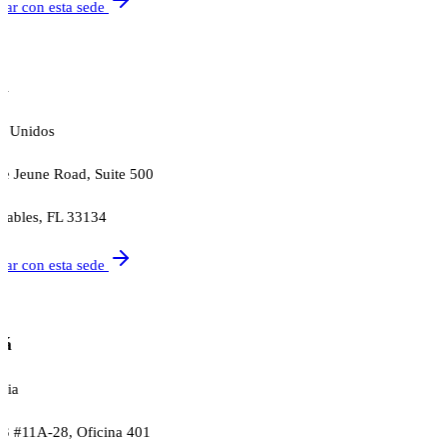
tar con esta sede
i
s Unidos
e Jeune Road, Suite 500
Gables, FL 33134
tar con esta sede
tá
bia
93 #11A-28, Oficina 401