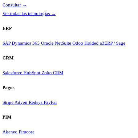
Consultar
→
Ver todas las tecnologías
→
ERP
SAP
Dynamics 365
Oracle NetSuite
Odoo
Holded
a3ERP / Sage
CRM
Salesforce
HubSpot
Zoho CRM
Pagos
Stripe
Adyen
Redsys
PayPal
PIM
Akeneo
Pimcore