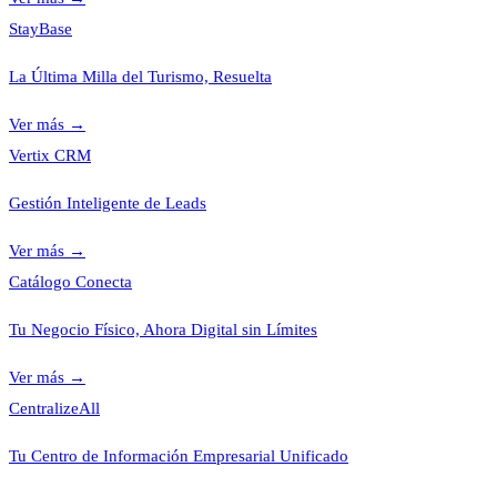
StayBase
La Última Milla del Turismo, Resuelta
Ver más
→
Vertix CRM
Gestión Inteligente de Leads
Ver más
→
Catálogo Conecta
Tu Negocio Físico, Ahora Digital sin Límites
Ver más
→
CentralizeAll
Tu Centro de Información Empresarial Unificado