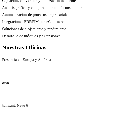
Captación, conversión y fidelización de clientes
Análisis gráfico y comportamiento del consumidor
Automatización de procesos empresariales
Integraciones ERP/PIM con eCommerce
Soluciones de alojamiento y rendimiento
Desarrollo de módulos y extensiones
Nuestras Oficinas
Presencia en Europa y América
lona
a
 Montsant, Nave 6