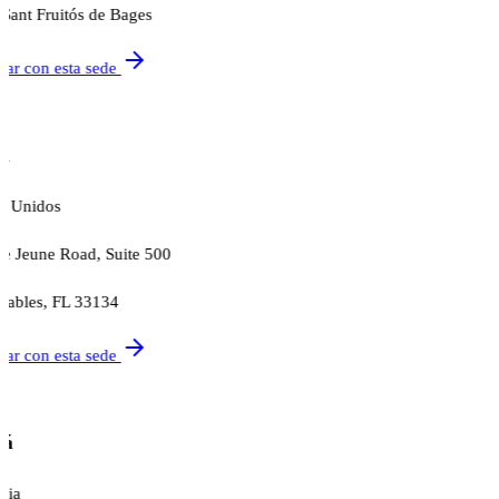
Sant Fruitós de Bages
tar con esta sede
i
s Unidos
e Jeune Road, Suite 500
Gables, FL 33134
tar con esta sede
tá
bia