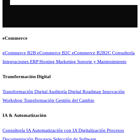
eCommerce
eCommerce B2B
eCommerce B2C
eCommerce B2B2C
Consultoría
Integraciones ERP
Hosting
Marketing
Soporte y Mantenimiento
Transformación Digital
Transformación Digital
Auditoría Digital
Roadmap Innovación
Workshop Transformación
Gestión del Cambio
IA & Automatización
Consultoría IA
Automatización con IA
Digitalización Procesos
Documentación Procesos
Selección de Software