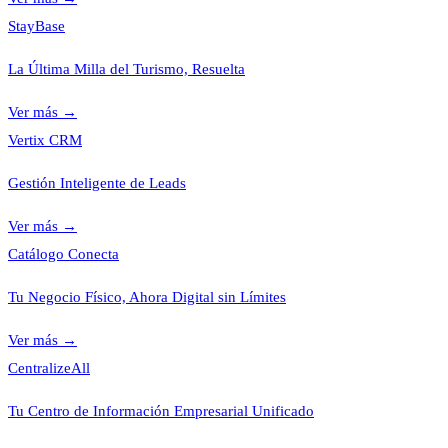
StayBase
La Última Milla del Turismo, Resuelta
Ver más
→
Vertix CRM
Gestión Inteligente de Leads
Ver más
→
Catálogo Conecta
Tu Negocio Físico, Ahora Digital sin Límites
Ver más
→
CentralizeAll
Tu Centro de Información Empresarial Unificado