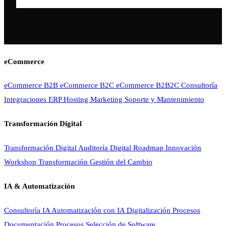
eCommerce
eCommerce B2B
eCommerce B2C
eCommerce B2B2C
Consultoría
Integraciones ERP
Hosting
Marketing
Soporte y Mantenimiento
Transformación Digital
Transformación Digital
Auditoría Digital
Roadmap Innovación
Workshop Transformación
Gestión del Cambio
IA & Automatización
Consultoría IA
Automatización con IA
Digitalización Procesos
Documentación Procesos
Selección de Software