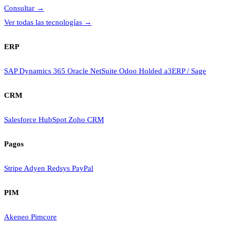
Consultar
→
Ver todas las tecnologías
→
ERP
SAP
Dynamics 365
Oracle NetSuite
Odoo
Holded
a3ERP / Sage
CRM
Salesforce
HubSpot
Zoho CRM
Pagos
Stripe
Adyen
Redsys
PayPal
PIM
Akeneo
Pimcore