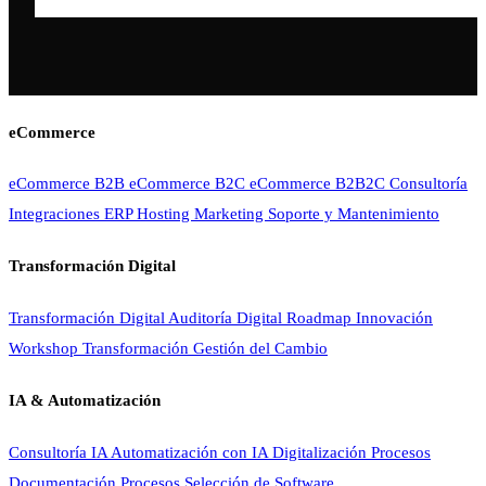
eCommerce
eCommerce B2B
eCommerce B2C
eCommerce B2B2C
Consultoría
Integraciones ERP
Hosting
Marketing
Soporte y Mantenimiento
Transformación Digital
Transformación Digital
Auditoría Digital
Roadmap Innovación
Workshop Transformación
Gestión del Cambio
IA & Automatización
Consultoría IA
Automatización con IA
Digitalización Procesos
Documentación Procesos
Selección de Software