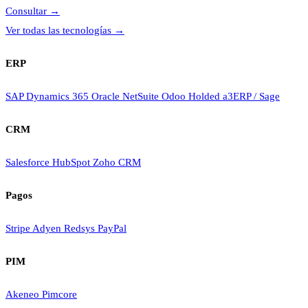
Consultar
→
Ver todas las tecnologías
→
ERP
SAP
Dynamics 365
Oracle NetSuite
Odoo
Holded
a3ERP / Sage
CRM
Salesforce
HubSpot
Zoho CRM
Pagos
Stripe
Adyen
Redsys
PayPal
PIM
Akeneo
Pimcore