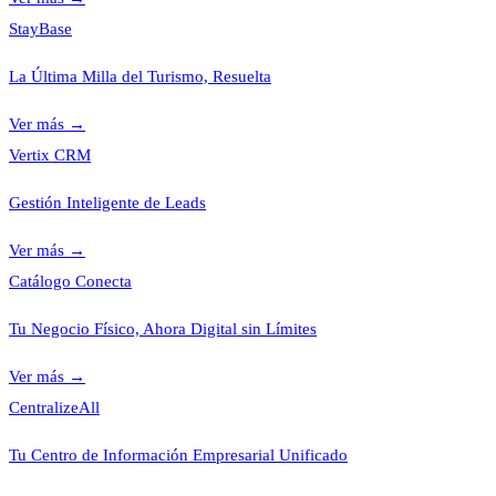
StayBase
La Última Milla del Turismo, Resuelta
Ver más
→
Vertix CRM
Gestión Inteligente de Leads
Ver más
→
Catálogo Conecta
Tu Negocio Físico, Ahora Digital sin Límites
Ver más
→
CentralizeAll
Tu Centro de Información Empresarial Unificado