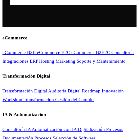
eCommerce
eCommerce B2B
eCommerce B2C
eCommerce B2B2C
Consultoría
Integraciones ERP
Hosting
Marketing
Soporte y Mantenimiento
Transformación Digital
Transformación Digital
Auditoría Digital
Roadmap Innovación
Workshop Transformación
Gestión del Cambio
IA & Automatización
Consultoría IA
Automatización con IA
Digitalización Procesos
Documentación Procesos
Selección de Software