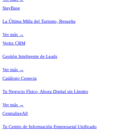
StayBase
La Última Milla del Turismo, Resuelta
Ver más
→
Vertix CRM
Gestión Inteligente de Leads
Ver más
→
Catálogo Conecta
Tu Negocio Físico, Ahora Digital sin Límites
Ver más
→
CentralizeAll
Tu Centro de Información Empresarial Unificado