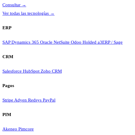
Consultar
→
Ver todas las tecnologías
→
ERP
SAP
Dynamics 365
Oracle NetSuite
Odoo
Holded
a3ERP / Sage
CRM
Salesforce
HubSpot
Zoho CRM
Pagos
Stripe
Adyen
Redsys
PayPal
PIM
Akeneo
Pimcore