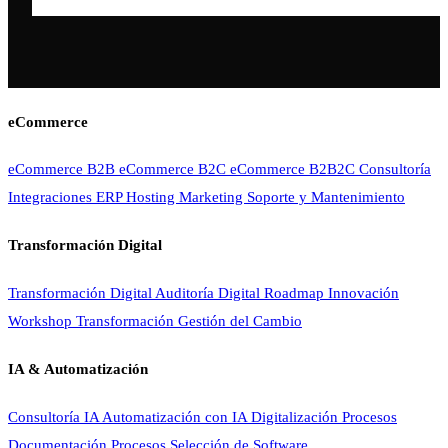
eCommerce
eCommerce B2B
eCommerce B2C
eCommerce B2B2C
Consultoría
Integraciones ERP
Hosting
Marketing
Soporte y Mantenimiento
Transformación Digital
Transformación Digital
Auditoría Digital
Roadmap Innovación
Workshop Transformación
Gestión del Cambio
IA & Automatización
Consultoría IA
Automatización con IA
Digitalización Procesos
Documentación Procesos
Selección de Software