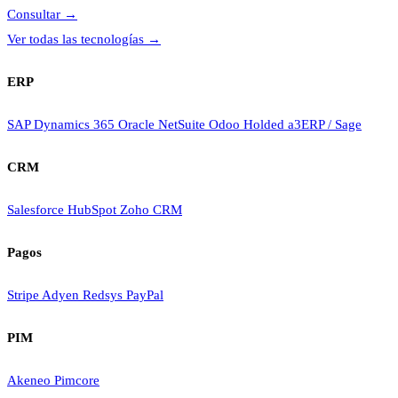
Consultar
→
Ver todas las tecnologías
→
ERP
SAP
Dynamics 365
Oracle NetSuite
Odoo
Holded
a3ERP / Sage
CRM
Salesforce
HubSpot
Zoho CRM
Pagos
Stripe
Adyen
Redsys
PayPal
PIM
Akeneo
Pimcore