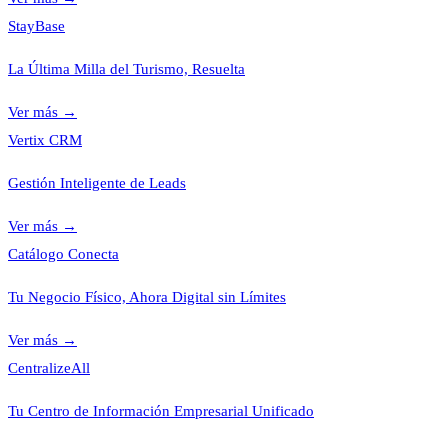
StayBase
La Última Milla del Turismo, Resuelta
Ver más
→
Vertix CRM
Gestión Inteligente de Leads
Ver más
→
Catálogo Conecta
Tu Negocio Físico, Ahora Digital sin Límites
Ver más
→
CentralizeAll
Tu Centro de Información Empresarial Unificado